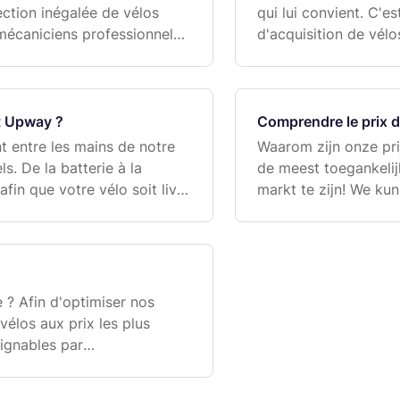
ction inégalée de vélos
qui lui convient. C'e
mécaniciens professionnels,
d'acquisition de vélo
icile et garantis 1 an. Vous
possible en termes d
t Upway ?
Comprendre le prix d
t entre les mains de notre
Waarom zijn onze prij
s. De la batterie à la
de meest toegankelij
afin que votre vélo soit livré
markt te zijn! We kun
ble du neuf. Notre processu
prijzen aanbieden om
 ? Afin d'optimiser nos
élos aux prix les plus
ignables par
vous laissons pas sans