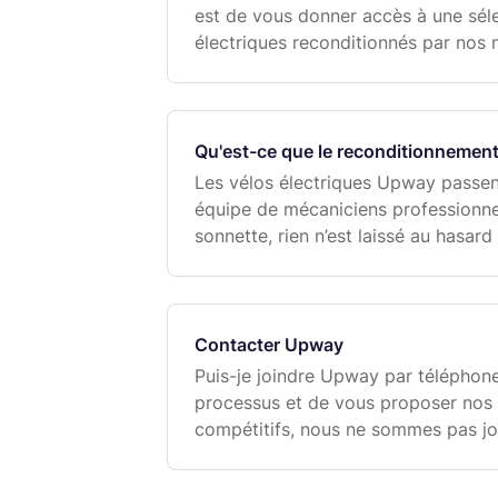
est de vous donner accès à une séle
électriques reconditionnés par nos 
à prix abordables, livrés à votre dom
po
Qu'est-ce que le reconditionnemen
Les vélos électriques Upway passen
équipe de mécaniciens professionnel
sonnette, rien n’est laissé au hasard 
dans un état aussi proche que possi
Contacter Upway
Puis-je joindre Upway par téléphone
processus et de vous proposer nos v
compétitifs, nous ne sommes pas jo
téléphone.Rassurez-vous : nous ne 
solution ! Notre équipe d'ass