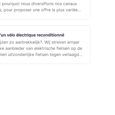
st pourquoi nous diversifions nos canaux
s, pour proposer une offre la plus variée
e modèles, d'usages et de tarifs. Nos prin
'un vélo électrique reconditionné
zen zo aantrekkelijk?. Wij streven ernaar
ke aanbieder van elektrische fietsen op de
nen uitzonderlijke fietsen tegen verlaagde
 verschillende redenen:. De prijsweergav